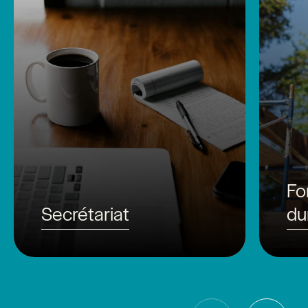
Fo
Secrétariat
du